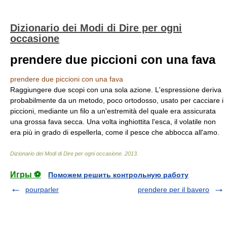
Dizionario dei Modi di Dire per ogni
occasione
prendere due piccioni con una fava
prendere due piccioni con una fava
Raggiungere due scopi con una sola azione. L'espressione deriva
probabilmente da un metodo, poco ortodosso, usato per cacciare i
piccioni, mediante un filo a un'estremità del quale era assicurata
una grossa fava secca. Una volta inghiottita l'esca, il volatile non
era più in grado di espellerla, come il pesce che abbocca all'amo.
Dizionario dei Modi di Dire per ogni occasione
.
2013
.
Игры ⚽
Поможем решить контрольную работу
pourparler
prendere per il bavero