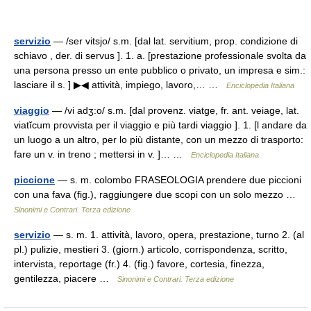
servizio
— /ser vitsjo/ s.m. [dal lat. servitium, prop. condizione di
schiavo , der. di servus ]. 1. a. [prestazione professionale svolta da
una persona presso un ente pubblico o privato, un impresa e sim.:
lasciare il s. ] ▶◀ attività, impiego, lavoro,… …
Enciclopedia Italiana
viaggio
— /vi adʒ:o/ s.m. [dal provenz. viatge, fr. ant. veiage, lat.
viatĭcum provvista per il viaggio e più tardi viaggio ]. 1. [l andare da
un luogo a un altro, per lo più distante, con un mezzo di trasporto:
fare un v. in treno ; mettersi in v. ]… …
Enciclopedia Italiana
piccione
— s. m. colombo FRASEOLOGIA prendere due piccioni
con una fava (fig.), raggiungere due scopi con un solo mezzo …
Sinonimi e Contrari. Terza edizione
servizio
— s. m. 1. attività, lavoro, opera, prestazione, turno 2. (al
pl.) pulizie, mestieri 3. (giorn.) articolo, corrispondenza, scritto,
intervista, reportage (fr.) 4. (fig.) favore, cortesia, finezza,
gentilezza, piacere …
Sinonimi e Contrari. Terza edizione