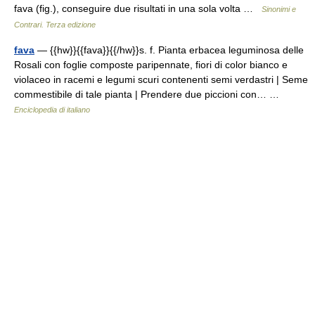
fava (fig.), conseguire due risultati in una sola volta …
Sinonimi e
Contrari. Terza edizione
fava
— {{hw}}{{fava}}{{/hw}}s. f. Pianta erbacea leguminosa delle
Rosali con foglie composte paripennate, fiori di color bianco e
violaceo in racemi e legumi scuri contenenti semi verdastri | Seme
commestibile di tale pianta | Prendere due piccioni con… …
Enciclopedia di italiano