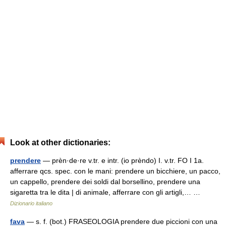
Look at other dictionaries:
prendere
— prèn·de·re v.tr. e intr. (io prèndo) I. v.tr. FO I 1a.
afferrare qcs. spec. con le mani: prendere un bicchiere, un pacco,
un cappello, prendere dei soldi dal borsellino, prendere una
sigaretta tra le dita | di animale, afferrare con gli artigli,… …
Dizionario italiano
fava
— s. f. (bot.) FRASEOLOGIA prendere due piccioni con una